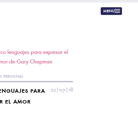
menu
o personal
enguajes para
22|07|18
r el amor