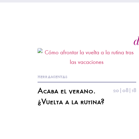
d
herramientas
Acaba el verano.
20|08|18
¿Vuelta a la rutina?