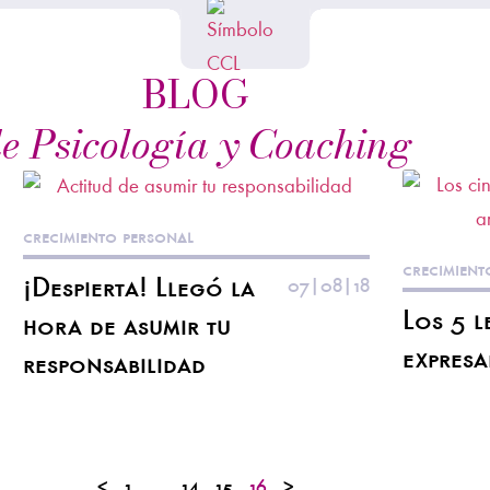
BLOG
e Psicología y Coaching
crecimiento personal
crecimient
¡Despierta! Llegó la
07|08|18
Los 5 l
hora de asumir tu
expresa
responsabilidad
<
1
…
14
15
16
>