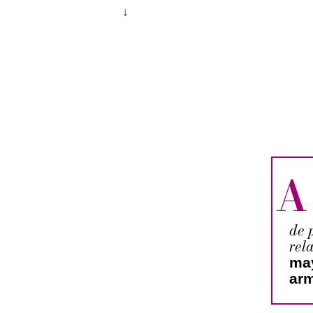
A
de 
rel
may
ar