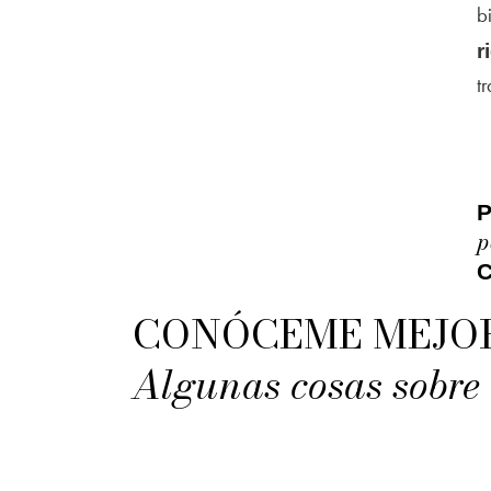
b
r
t
P
p
C
CONÓCEME MEJO
Algunas cosas sobre