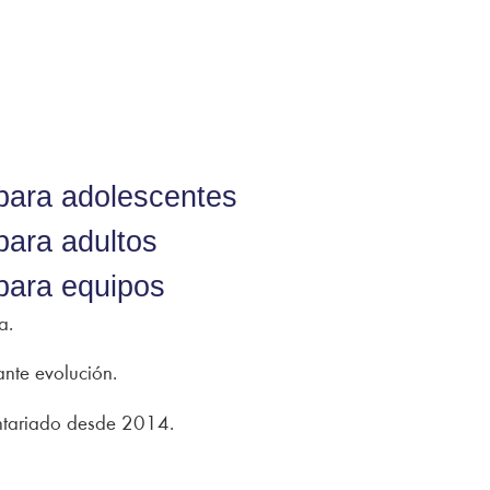
para adolescentes
para adultos
para equipos
a.
ante evolución.
untariado desde 2014.