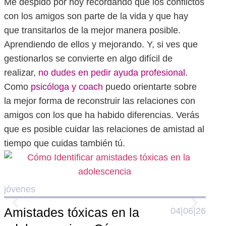
Me despido por hoy recordando que los conflictos
con los amigos son parte de la vida y que hay
que transitarlos de la mejor manera posible.
Aprendiendo de ellos y mejorando. Y, si ves que
gestionarlos se convierte en algo difícil de
realizar,
no dudes en pedir ayuda profesional
.
Como
psicóloga y coach
puedo orientarte sobre
la mejor forma de reconstruir las relaciones con
amigos con los que ha habido diferencias. Verás
que es posible cuidar las relaciones de amistad al
tiempo que cuidas también tú.
jóve
jóvenes
El 
Amistades tóxicas en la
04|06|26
ado