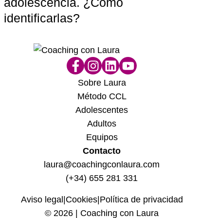
adolescencia. ¿Cómo
cre
identificarlas?
ilu
Sobre Laura
Método CCL
Adolescentes
Adultos
Equipos
Contacto
laura@coachingconlaura.com
(+34) 655 281 331
Aviso legal
|
Cookies
|
Política de privacidad
© 2026 | Coaching con Laura