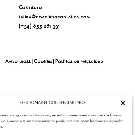
Contacto
laura@coachingconlaura.com
(+34) 655 281 331
Aviso legal
|
Cookies
|
Política de privacidad
GESTIONAR EL CONSENTIMIENTO
cookies para gestionar la información y necesita tu consentimiento para ofrecerte la mejor
 uso. Denegar o retirar el consentimento puede hacer que ciertas funciones no respondan
e.