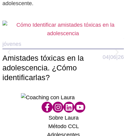
adolescente.
jóve
jóvenes
El 
Amistades tóxicas en la
04|06|26
ado
adolescencia. ¿Cómo
cre
identificarlas?
ilu
Sobre Laura
Método CCL
Adolescentes