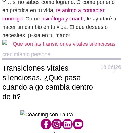
Y… si no sabes como lograrlo. O como ponerlo
en práctica en tu vida,
te animo a contactar
conmigo
. Como
psicóloga y coach
, te ayudaré a
hacer un cambio en tu vida. El que desees o
necesites. ¡Está en tu mano!
crecimiento personal
crec
Transiciones vitales
El 
18|06|26
silenciosas. ¿Qué pasa
aut
cuando algo cambia dentro
con
de ti?