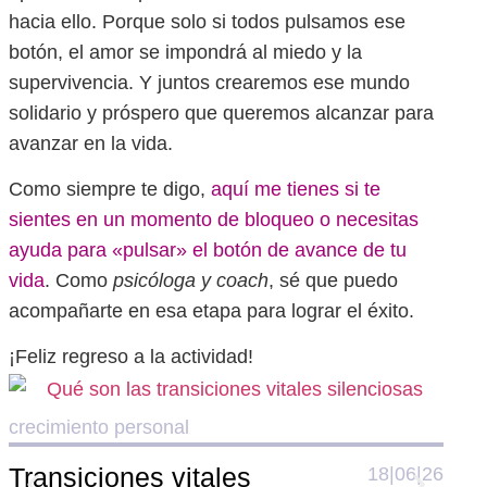
hacia ello. Porque solo si todos pulsamos ese
botón, el amor se impondrá al miedo y la
supervivencia. Y juntos crearemos ese mundo
solidario y próspero que queremos alcanzar para
avanzar en la vida.
Como siempre te digo,
aquí me tienes si te
sientes en un momento de bloqueo o necesitas
ayuda para «pulsar» el botón de avance de tu
vida
. Como
psicóloga y coach
, sé que puedo
acompañarte en esa etapa para lograr el éxito.
¡Feliz regreso a la actividad!
crecimiento personal
crec
Transiciones vitales
El 
18|06|26