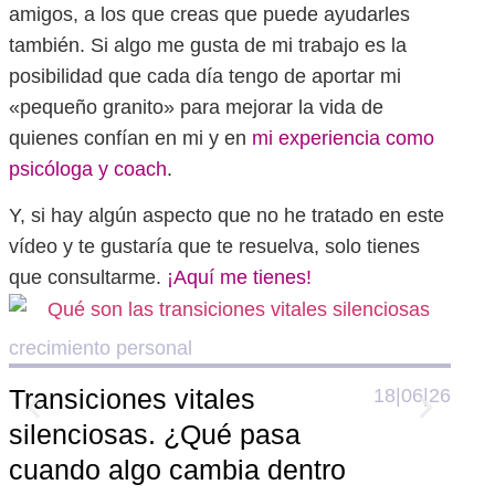
amigos, a los que creas que puede ayudarles
también. Si algo me gusta de mi trabajo es la
posibilidad que cada día tengo de aportar mi
«pequeño granito» para mejorar la vida de
quienes confían en mi y en
mi experiencia como
psicóloga y coach
.
Y, si hay algún aspecto que no he tratado en este
vídeo y te gustaría que te resuelva, solo tienes
que consultarme.
¡Aquí me tienes!
crecimiento personal
crec
Transiciones vitales
El 
18|06|26
silenciosas. ¿Qué pasa
aut
cuando algo cambia dentro
con