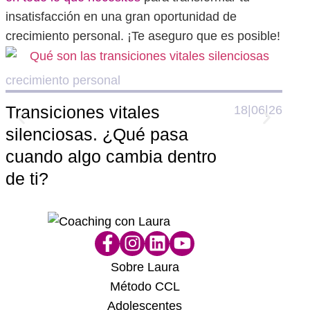
insatisfacción en una gran oportunidad de
crecimiento personal. ¡Te aseguro que es posible!
crecimiento personal
crec
Transiciones vitales
El 
18|06|26
silenciosas. ¿Qué pasa
aut
cuando algo cambia dentro
con
de ti?
Sobre Laura
Método CCL
Adolescentes