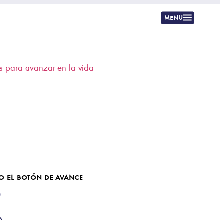
menu
o el botón de avance
0
»