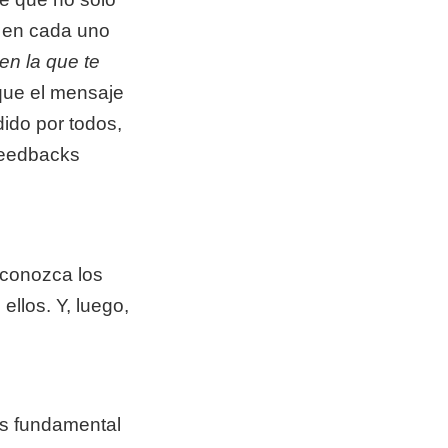
o en cada uno
en la que te
que el mensaje
dido por todos,
feedbacks
econozca los
llos. Y, luego,
es fundamental