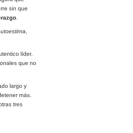
rre sin que
erazgo
.
autoestima
,
tentico líder.
sonales que no
ado largo y
detener más.
tras tres