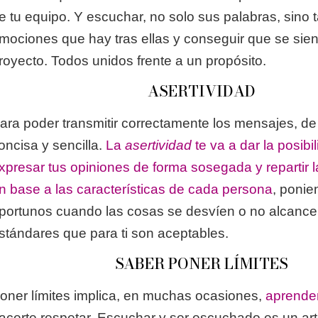
e tu equipo. Y escuchar, no solo sus palabras, sino 
mociones que hay tras ellas y conseguir que se sien
royecto. Todos unidos frente a un propósito.
ASERTIVIDAD
ara poder transmitir correctamente los mensajes, de 
oncisa y sencilla.
La
asertividad
te va a dar la posibi
xpresar tus opiniones de forma sosegada y repartir 
n base a las características de cada persona
, ponie
portunos cuando las cosas se desvíen o no alcance
stándares que para ti son aceptables.
SABER PONER LÍMITES
oner límites implica, en muchas ocasiones,
aprender
acerte respetar. Escuchar y ser escuchado es un ar