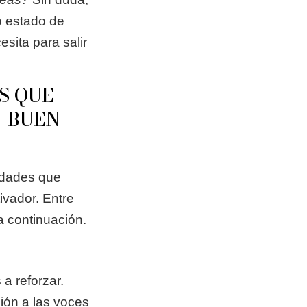
io estado de
sita para salir
S QUE
N BUEN
lidades que
ivador. Entre
a continuación.
a reforzar.
ión a las voces