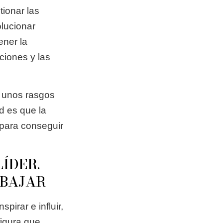
tionar las
olucionar
ener la
aciones y las
 unos rasgos
d es que la
 para conseguir
ÍDER.
ABAJAR
pirar e influir,
figura que