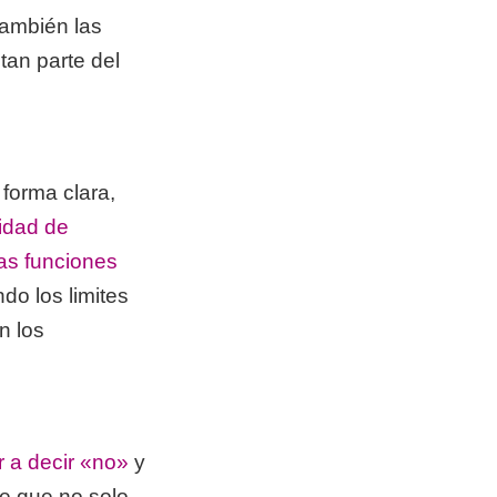
también las
tan parte del
forma clara,
lidad de
las funciones
ndo los limites
n los
 a decir «no»
y
te que no solo