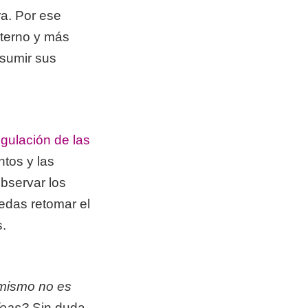
ra. Por ese
xterno y más
asumir sus
egulación de las
tos y las
observar los
uedas retomar el
s.
 mismo no es
feas?
Sin duda,