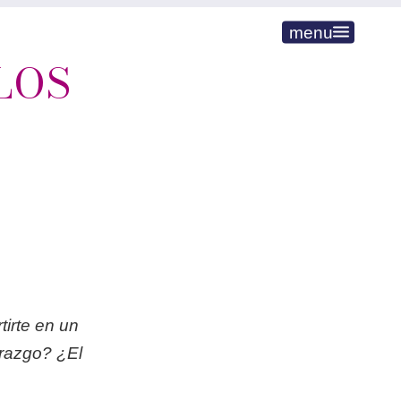
menu
LOS
irte en un
erazgo? ¿El