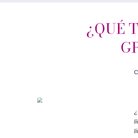
¿QUÉ 
G
¿
l
l