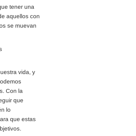
que tener una
 de aquellos con
stos se muevan
s
uestra vida, y
 podemos
s. Con la
seguir que
n lo
ara que estas
bjetivos.