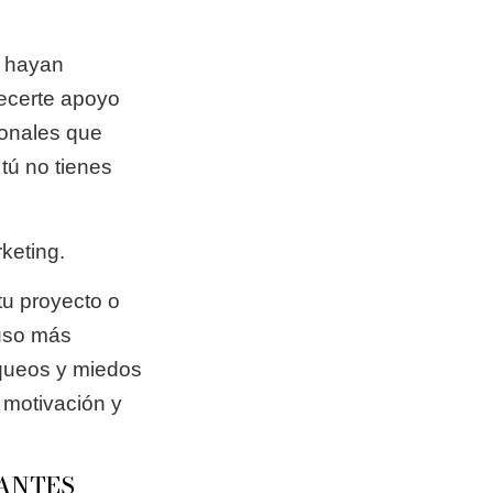
a hayan
recerte apoyo
ionales que
tú no tienes
keting.
tu proyecto o
luso más
oqueos y miedos
 motivación y
TANTES