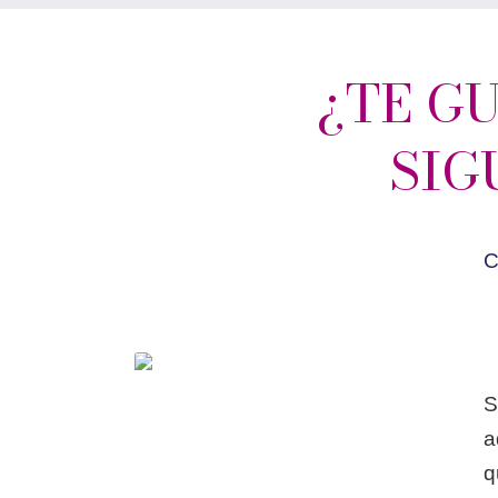
¿TE G
SIG
S
a
q