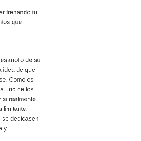
ar frenando tu
ntos que
sarrollo de su
a idea de que
arse. Como es
a uno de los
 si realmente
 limitante,
e se dedicasen
a y