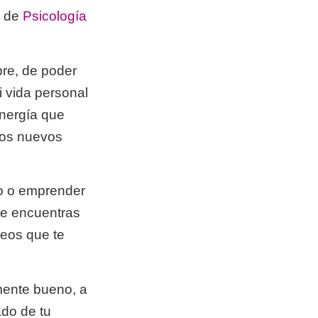
o de
Psicología
ibre, de poder
i vida personal
energía que
los nuevos
cto o emprender
te encuentras
ueos que te
emente bueno, a
do de tu