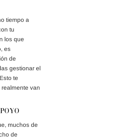
ho tiempo a
con tu
n los que
, es
ión de
as gestionar el
Esto te
e realmente van
APOYO
que, muchos de
echo de