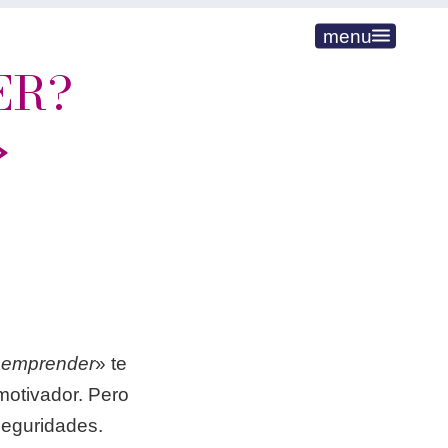
menu
ER?
»
 emprender
» te
motivador. Pero
seguridades.