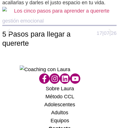
acallarlas y darles el justo espacio en tu vida.
gestión emocional
gest
5 Pasos para llegar a
¿Te
17|07|26
quererte
pue
Sobre Laura
Método CCL
Adolescentes
Adultos
Equipos