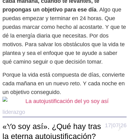
cada mañana, cuando te levantes, te
propongas un objetivo para ese día
. Algo que
puedas empezar y terminar en 24 horas. Que
puedas marcar como hecho al acostarte. Y que te
dé la energía diaria que necesitas. Por dos
motivos. Para salvar los obstáculos que la vida te
plantea y sea el enfoque que te ayude a saber
qué camino seguir o que decisión tomar.
Porque la vida está compuesta de días, convierte
cada mañana en un nuevo reto. Y cada noche en
un objetivo conseguido.
liderazgo
lide
«Yo soy así». ¿Qué hay tras
17|07|26
Cóm
la eterna autojustificación?