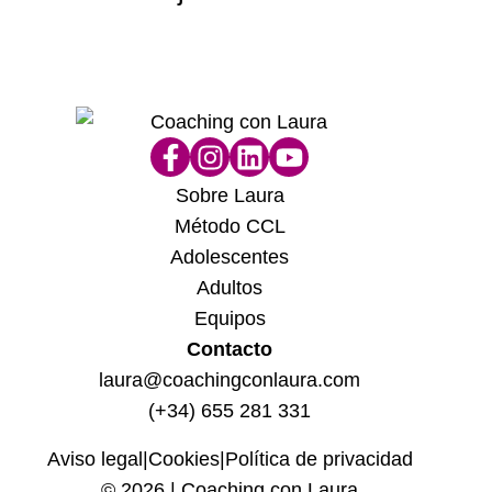
dif
hu
Sobre Laura
Método CCL
Adolescentes
Adultos
Equipos
Contacto
laura@coachingconlaura.com
(+34) 655 281 331
Aviso legal
|
Cookies
|
Política de privacidad
© 2026 | Coaching con Laura