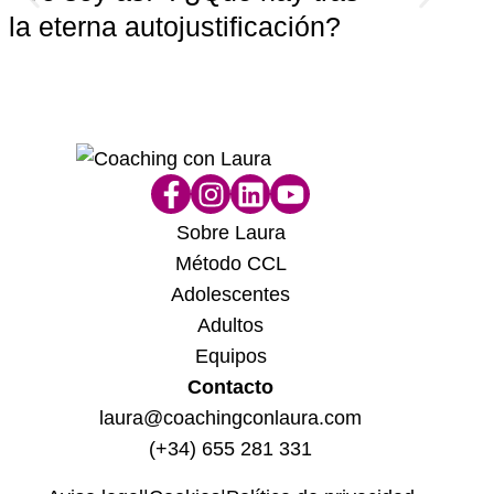
Cóm
la eterna autojustificación?
dif
hu
Sobre Laura
Método CCL
Adolescentes
Adultos
Equipos
Contacto
laura@coachingconlaura.com
(+34) 655 281 331