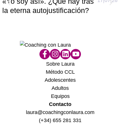
«Yo soy así». ¿Qué hay tras
17|07|26
Cóm
la eterna autojustificación?
dif
hu
Sobre Laura
Método CCL
Adolescentes
Adultos
Equipos
Contacto
laura@coachingconlaura.com
(+34) 655 281 331