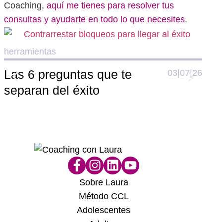
Coaching,
aquí me tienes para resolver tus
consultas y ayudarte en todo lo que necesites
.
herramientas
herr
Las 6 preguntas que te
03|07|26
El 
separan del éxito
sen
ent
Sobre Laura
Método CCL
Adolescentes